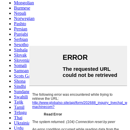
Mongolian
Burmese
Nepali
Norwegian
Pashto
Persian
Punjabi
Serbian
Sesotho
Sinhala
Slovak
Slovenian
Somali
Samoan
Scots Gaelic
Shona
Sindhi
Sundanese
Swahili
Tajik
Tamil
Telugu
Thai
Ukrainian
Urdu