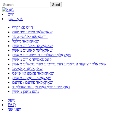
היים
פּראָדוקטן
הייס פאַרקויף
שאָקאָלאַד פידינג סיסטעם
רוי מאַטעריאַל מיקסער
שאָקאָלאַד מילכל
שאָקאָלאַד מאָלדינג מאַשין
שאָקאָלאַד קאָוטינג מאַשין
שאָקאָלאַד מעלטינג טעמפּערינג מאַשין
קאַסטאַמייזד אַדינג מאַשין
שאָקאָלאַד צוקער ענראָבינג דעקערייטינג ספּרינגקאַלינג מאַשין
שאָקאָלאַד קאָאָלינג
שאָקאָלאַד פּאַמפּ און פּייפּס
שאָקאָלאַד פּאַקינג מאַשין
שאָקאָלאַד פורעם / פורעם
גאַנץ ליניע פּראָקאַט אין נעטהערלאַנד
גומע מאכן מאַשין
נייַעס
FAQ
וועגן אונז