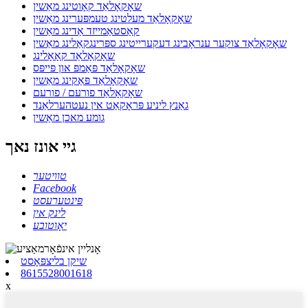
שאָקאָלאַד קאָוטינג מאַשין
שאָקאָלאַד מעלטינג טעמפּערינג מאַשין
קאַסטאַמייזד אַדינג מאַשין
שאָקאָלאַד צוקער ענראָבינג דעקערייטינג ספּרינגקאַלינג מאַשין
שאָקאָלאַד קאָאָלינג
שאָקאָלאַד פּאַמפּ און פּייפּס
שאָקאָלאַד פּאַקינג מאַשין
שאָקאָלאַד פורעם / פורעם
גאַנץ ליניע פּראָקאַט אין נעטהערלאַנד
גומע מאכן מאַשין
גיי אונז נאך
טוויטער
Facebook
פּינטערעסט
לינק אין
יאָוטובע
שיקן בליצפּאָסט
8615528001618
x