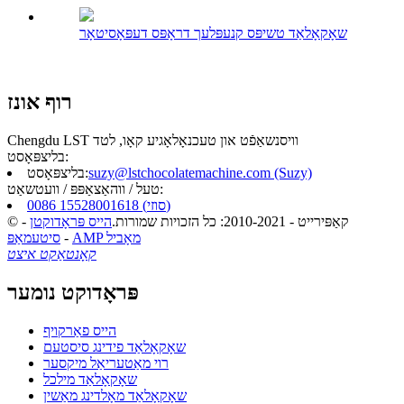
שאָקאָלאַד טשיפּס קנעפּלעך דראָפּס דעפּאָסיטאָר
רוף אונז
Chengdu LST וויסנשאַפֿט און טעכנאָלאָגיע קאָו, לטד
בליצפּאָסט:
suzy@lstchocolatemachine.com (Suzy)
בליצפּאָסט:
טעל / ווהאַצאַפּפּ / וועטשאַט:
0086 15528001618 (סוזי)
© קאַפּירייט - 2010-2021: כל הזכויות שמורות.
הייס פּראָדוקטן
-
AMP מאָביל
-
סיטעמאַפּ
קאָנטאַקט איצט
פּראָדוקט נומער
הייס פאַרקויף
שאָקאָלאַד פידינג סיסטעם
רוי מאַטעריאַל מיקסער
שאָקאָלאַד מילכל
שאָקאָלאַד מאָלדינג מאַשין