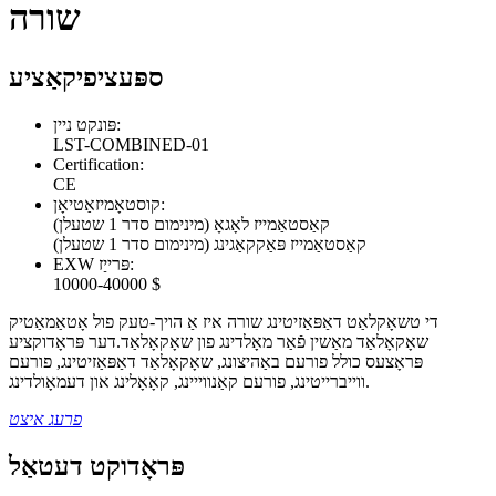
שורה
ספּעציפיקאַציע
פּונקט ניין:
LST-COMBINED-01
Certification:
CE
קוסטאָמיזאַטיאָן:
קאַסטאַמייז לאָגאָ (מינימום סדר 1 שטעלן)
קאַסטאַמייז פּאַקקאַגינג (מינימום סדר 1 שטעלן)
EXW פּרייַז:
10000-40000 $
די טשאָקלאַט דאַפּאַזיטינג שורה איז אַ הויך-טעק פול אָטאַמאַטיק
שאָקאָלאַד מאַשין פֿאַר מאָלדינג פון שאָקאָלאַד.דער פּראָדוקציע
פּראָצעס כולל פורעם באַהיצונג, שאָקאָלאַד דאַפּאַזיטינג, פורעם
ווייברייטינג, פורעם קאַנווייינג, קאָאָלינג און דעמאָולדינג.
פרעג איצט
פּראָדוקט דעטאַל