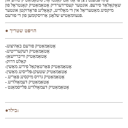
שאָקאָלאַד סירעפּ. אונטער קעסיידערדיק אָטאַמאַטיק קאָנטראָל פון
מיקסינג מאַטעריאַל אין די מאָלדינג, קאָאָלינג פּראָדוקטן אונטער
פּנעוומאַטיש שלאָגן אַרויסקומען פון די פורעם.
● הויפּט שטריך
-אָטאַמאַטיק פורעם באַהיצונג
-אָטאַמאַטיק דעקערייטינג
-אָטאַמאַטיק ווייבריישאַן
-קאַלט דרוק
-אָטאַמאַטיק פּאַרטאַקאַל פידינג מאַשין
-אָטאַמאַטיק שטעקן-פּלייסינג מאַשין
- אָטאַמאַטיק גרויס מיקסינג פּאָרינג
- אָטאַמאַטיק דעמאָולדינג
- אָטאַמאַטיק דעמאָולדינג פּלייסמאַנט
●בילד: