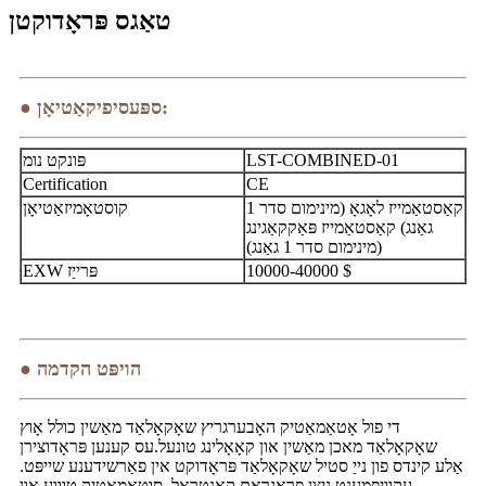
טאַגס פּראָדוקטן
● ספּעסיפיקאַטיאָן:
LST-COMBINED-01
פּונקט נומ
Certification
CE
קאַסטאַמייז לאָגאָ (מינימום סדר 1
קוסטאָמיזאַטיאָן
גאַנג) קאַסטאַמייז פּאַקקאַגינג
(מינימום סדר 1 גאַנג)
10000-40000 $
EXW פּרייַז
● הויפּט הקדמה
די פול אָטאַמאַטיק האָבערגריץ שאָקאָלאַד מאַשין כולל אָוץ
שאָקאָלאַד מאכן מאַשין און קאָאָלינג טונעל.עס קענען פּראָדוצירן
אַלע קינדס פון נייַ סטיל שאָקאָלאַד פּראָדוקט אין פאַרשידענע שייפּט.
עקוויפּמענט ניצן פּראָגראַם קאָנטראָל, סוטאָמאַטיק טוווע און