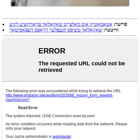
פֿריִער:
אָטאַמאַטיק אָוט מאָלצייַט שאָקאָלאַד פּראָדוקציע ליניע
ווייַטער:
שאָקאָלאַד טשיפּס קנעפּלעך דראָפּס דעפּאָסיטאָר