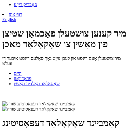
פאַבריק רייַזע
רוף אונז
English
מיר קענען צושטעלן פאַכמאַן שטיצן
פון מאַשין צו שאָקאָלאַד מאכן
מיר צושטעלן אָעם דינסט און לעבן-צייַט נאָך-סאַלעס דינסט איבער די
וועלט
היים
פּראָדוקטן
שאָקאָלאַד מאָלדינג מאַשין
קאַמביינד שאָקאָלאַד דעפּאָסיטינג