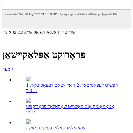
שרייב דיין אָנזאָג דאָ און שיקן עס צו אונדז
פּראָדוקט אַפּלאַקיישאַן
מער +
1 ד פּשוט דעפּאָסיטאָר, 2 ד איין-שאָט דעפּאָסיטאָר,
3 ד ...
אָטאַמאַטיק אָוט מאָלצייַט שאָקאָלאַד פּראָדוקציע
ליניע
שאָקאָלאַד כאַלאָו ספּיננינג מאַשין