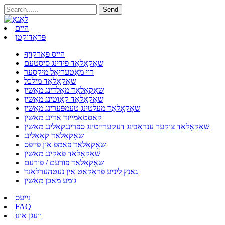
היים
פּראָדוקטן
הייס פאַרקויף
שאָקאָלאַד פידינג סיסטעם
רוי מאַטעריאַל מיקסער
שאָקאָלאַד מילכל
שאָקאָלאַד מאָלדינג מאַשין
שאָקאָלאַד קאָוטינג מאַשין
שאָקאָלאַד מעלטינג טעמפּערינג מאַשין
קאַסטאַמייזד אַדינג מאַשין
שאָקאָלאַד צוקער ענראָבינג דעקערייטינג ספּרינגקאַלינג מאַשין
שאָקאָלאַד קאָאָלינג
שאָקאָלאַד פּאַמפּ און פּייפּס
שאָקאָלאַד פּאַקינג מאַשין
שאָקאָלאַד פורעם / פורעם
גאַנץ ליניע פּראָקאַט אין נעטהערלאַנד
גומע מאכן מאַשין
נייַעס
FAQ
וועגן אונז