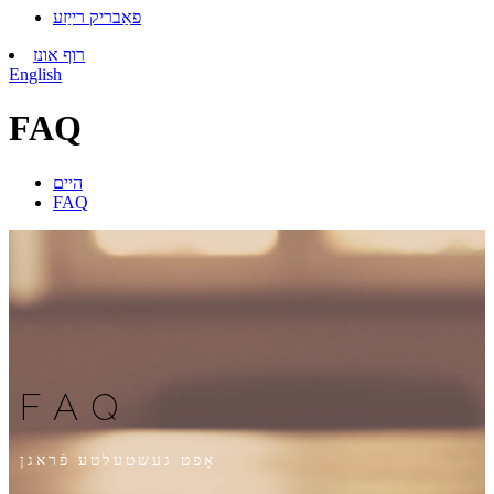
פאַבריק רייַזע
רוף אונז
English
FAQ
היים
FAQ
FAQ
אָפט געשטעלטע פֿראגן