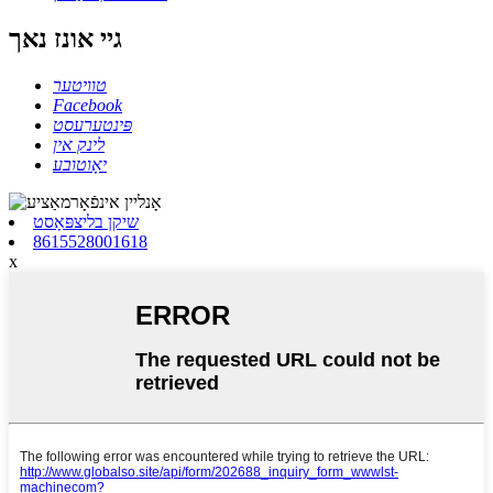
גיי אונז נאך
טוויטער
Facebook
פּינטערעסט
לינק אין
יאָוטובע
שיקן בליצפּאָסט
8615528001618
x