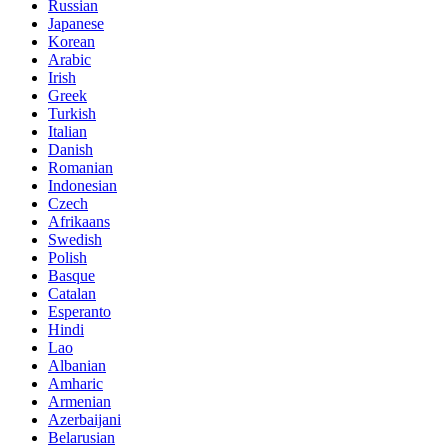
Russian
Japanese
Korean
Arabic
Irish
Greek
Turkish
Italian
Danish
Romanian
Indonesian
Czech
Afrikaans
Swedish
Polish
Basque
Catalan
Esperanto
Hindi
Lao
Albanian
Amharic
Armenian
Azerbaijani
Belarusian