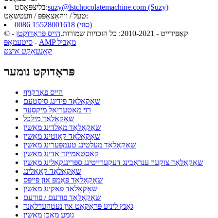
suzy@lstchocolatemachine.com (Suzy)
בליצפּאָסט:
טעל / ווהאַצאַפּפּ / וועטשאַט:
0086 15528001618 (סוזי)
© קאַפּירייט - 2010-2021: כל הזכויות שמורות.
הייס פּראָדוקטן
-
AMP מאָביל
-
סיטעמאַפּ
קאָנטאַקט איצט
פּראָדוקט נומער
הייס פאַרקויף
שאָקאָלאַד פידינג סיסטעם
רוי מאַטעריאַל מיקסער
שאָקאָלאַד מילכל
שאָקאָלאַד מאָלדינג מאַשין
שאָקאָלאַד קאָוטינג מאַשין
שאָקאָלאַד מעלטינג טעמפּערינג מאַשין
קאַסטאַמייזד אַדינג מאַשין
שאָקאָלאַד צוקער ענראָבינג דעקערייטינג ספּרינגקאַלינג מאַשין
שאָקאָלאַד קאָאָלינג
שאָקאָלאַד פּאַמפּ און פּייפּס
שאָקאָלאַד פּאַקינג מאַשין
שאָקאָלאַד פורעם / פורעם
גאַנץ ליניע פּראָקאַט אין נעטהערלאַנד
גומע מאכן מאַשין