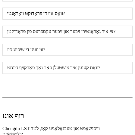
וואָס איז די פּראָדוקט וואָראַנטי?
צי איר גאַראַנטירן זיכער און זיכער עקספּרעס פון פּראָדוקטן?
ווי וועגן די שיפּינג פיז?
וואָס קענען איר צושטעלן פֿאַר נאָך פאַרקויף דינסט?
רוף אונז
Chengdu LST וויסנשאַפֿט און טעכנאָלאָגיע קאָו, לטד
בליצפּאָסט: