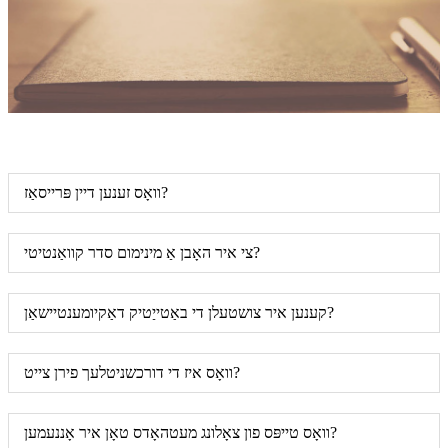
וואָס זענען דיין פּרייסאַז?
צי איר האָבן אַ מינימום סדר קוואַנטיטי?
קענען איר צושטעלן די באַטייַטיק דאַקיומענטיישאַן?
וואָס איז די דורכשניטלעך פירן צייט?
וואָס טייפּס פון צאָלונג מעטהאָדס טאָן איר אָננעמען?