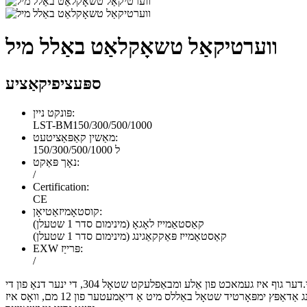
ווערטיקאַל טשאָקלאַט באַלל מיל
ספּעציפיקאַציע
פּונקט ניין:
LST-BM150/300/500/1000
מאַשין קאַפּאַציטעט:
150/300/500/1000 ל
נאָך פּאַקט:
/
Certification:
CE
קוסטאָמיזאַטיאָן:
קאַסטאַמייז לאָגאָ (מינימום סדר 1 שטעלן)
קאַסטאַמייז פּאַקקאַגינג (מינימום סדר 1 שטעלן)
EXW פּרייַז:
/
ווערטיקאַל שאָקאָלאַד פּילקע מיל מאַשין קענען ווערן גענוצט צו מאָל פאַרשידן עסנוואַרג סלערי אַזאַ ווי שאָקאָלאַד, פיסטאַשקע פּוטער, טאַהיני.דער גוף איז געמאכט פון אַלע ומבאַפלעקט שטאָל 304, די ינער דנאָ פון די
צילינדער האט אַ גרעב פון 12 מם, און דער אויבערשטער טייל פון די צילינדער האט אַ גרעב פון 4 מם, און די ויסווייניקסט גרעב איז 4 מם.די גרינדינג אַדאַפּץ ימפּאָרטיד שטאָל באַללס מיט אַ דיאַמעטער פון 12 מם, וואָס איז