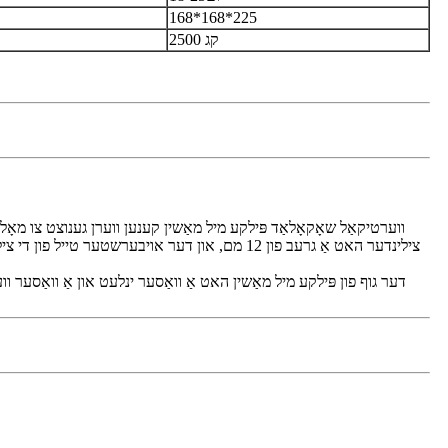
168*168*225
2500 קג
דער גוף פון פּילקע מיל מאַשין האט אַ וואַסער ינלעט און אַ וואַסער ו