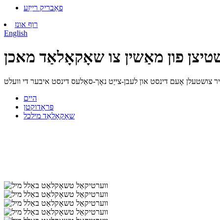
פאַבריק רייַזע
רוף אונז
English
יצן פון מאַשין צו שאָקאָלאַד מאכן
ר צושטעלן אָעם דינסט און לעבן-צייַט נאָך-סאַלעס דינסט איבער די וועלט
היים
פּראָדוקטן
שאָקאָלאַד מילכל