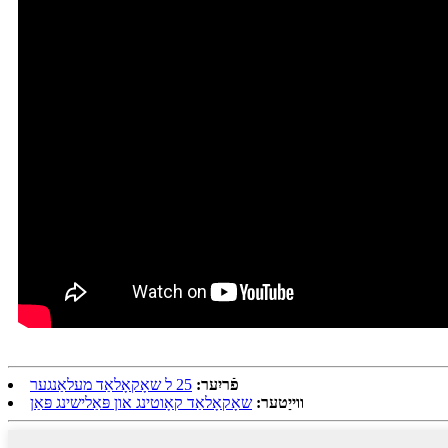
פֿריִער:
25 ל שאָקאָלאַד מעלאַנגער
ווייַטער:
שאָקאָלאַד קאָוטינג און פּאַלישינג פּאַן