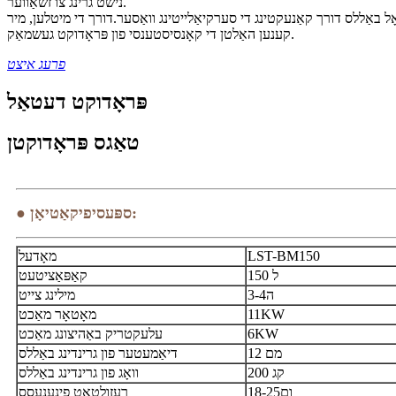
נישט גרינג צו זשאַווער.
ָל באַללס דורך קאַנעקטינג די סערקיאַלייטינג וואַסער.דורך די מיטלען, מיר
קענען האַלטן די קאָנסיסטענסי פון פּראָדוקט געשמאַק.
פרעג איצט
פּראָדוקט דעטאַל
טאַגס פּראָדוקטן
● ספּעסיפיקאַטיאָן:
LST-BM150
מאָדעל
150 ל
קאַפּאַציטעט
3-4ה
מילינג צייט
11KW
מאָטאָר מאַכט
6KW
עלעקטריק באַהיצונג מאַכט
12 מם
דיאַמעטער פון גרינדינג באַללס
200 קג
וואָג פון גרינדינג באַללס
18-25ום
רעזולטאַט פינענעסס