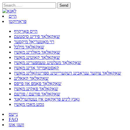
היים
פּראָדוקטן
הייס פאַרקויף
שאָקאָלאַד פידינג סיסטעם
רוי מאַטעריאַל מיקסער
שאָקאָלאַד מילכל
שאָקאָלאַד מאָלדינג מאַשין
שאָקאָלאַד קאָוטינג מאַשין
שאָקאָלאַד מעלטינג טעמפּערינג מאַשין
קאַסטאַמייזד אַדינג מאַשין
שאָקאָלאַד צוקער ענראָבינג דעקערייטינג ספּרינגקאַלינג מאַשין
שאָקאָלאַד קאָאָלינג
שאָקאָלאַד פּאַמפּ און פּייפּס
שאָקאָלאַד פּאַקינג מאַשין
שאָקאָלאַד פורעם / פורעם
גאַנץ ליניע פּראָקאַט אין נעטהערלאַנד
גומע מאכן מאַשין
נייַעס
FAQ
וועגן אונז