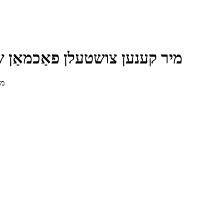
מיר קענען צושטעלן פאַכמאַן שט
מי