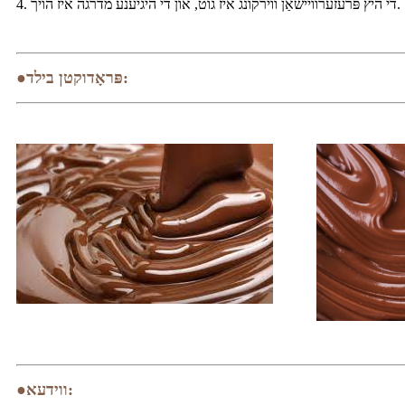
4. די היץ פּרעזערוויישאַן ווירקונג איז גוט, און די היגיענע מדרגה איז הויך.
●פּראָדוקטן בילד:
●ווידעא: