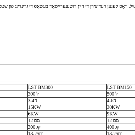
נטיל, וואָס קענען רעדוצירן די היץ דזשענערייטאַד בעשאַס די גרינדינג פון שטא
LST-BM300
LST-BM150
500 ל
300 ל
4-6ה
3-4ה
15KW
30KW
6KW
9KW
12 מם
12 מם
400 קג
300 קג
18-25ום
18-25ום