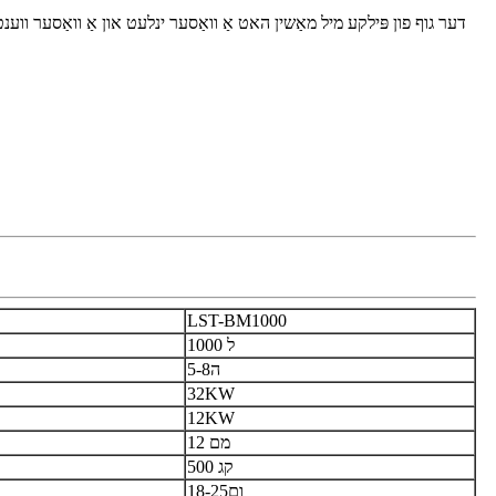
דער גוף פון פּילקע מיל מאַשין האט אַ וואַסער ינלעט און אַ וואַסער ווע
LST-BM1000
1000 ל
5-8ה
32KW
12KW
12 מם
500 קג
18-25ום