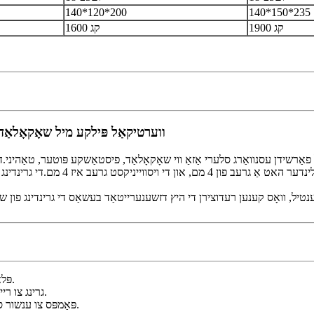
140*120*200
140*150*235
1900 קג
1600 קג
ווערטיקאַל פּילקע מיל שאָקאָלאַד
וענטיל, וואָס קענען רעדוצירן די היץ דזשענערייטאַד בעשאַס די גרינדינג פון 
1. פּלאַץ שפּאָרן, נידעריק ענערגיע קאַנסאַמשאַן, נידעריק ראַש, גרינג צו נוצן.
2. גרינג צו ריין, זייער ימפּרוווינג פּראָדוקציע עפעקטיווקייַט און פּראָדוקט קוואַליטעט.
3. ניצן Durrex פּאַמפּס צו ענשור סטאַביל און רינען-פֿרייַ עקספּרעס פון די שאָקאָלאַד סלערי.