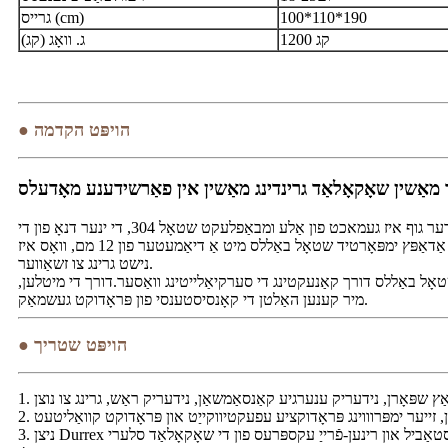
100*110*190
גרייס (cm)
1200 קג
ג. וואָג (קג)
● הויפּט הקדמה
 מאַשין שאָקאָלאַד גרינדינג מאַשין אין פאַרשידענע מאָדעלס
ווערטיקאַל שאָקאָלאַד פּילקע מיל מאַשין קענען ווערן גענוצט צו מאָל פאַרשידן עסנוואַרג סלערי אַזאַ ווי שאָקאָלאַד, פיסטאַשקע פּוטער, טאַהיני.דער גוף איז געמאכט פון אַלע ומבאַפלעקט שטאָל 304, די ינער דנאָ פון די
צילינדער האט אַ גרעב פון 12 מם, און דער אויבערשטער טייל פון די צילינדער האט אַ גרעב פון 4 מם, און די ויסווייניקסט גרעב איז 4 מם.די גרינדינג אַדאַפּץ ימפּאָרטיד שטאָל באַללס מיט אַ דיאַמעטער פון 12 מם, וואָס איז
נישט גרינג צו זשאַווער.
שטאָל באַללס דורך קאַנעקטינג די סערקיאַלייטינג וואַסער.דורך די מיטלען,
מיר קענען האַלטן די קאָנסיסטענסי פון פּראָדוקט געשמאַק.
● הויפּט שטריך